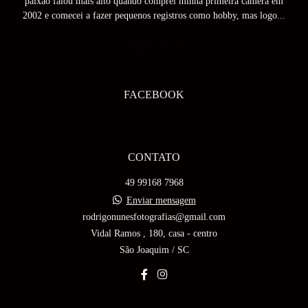
paixão falou mais alto quando comprei minha primeira câmera em
2002 e comecei a fazer pequenos registros como hobby, mas logo...
SAIBA MAIS
FACEBOOK
CONTATO
49 99168 7968
Enviar mensagem
rodrigonunesfotografias@gmail.com
Vidal Ramos , 180, casa - centro
São Joaquim / SC