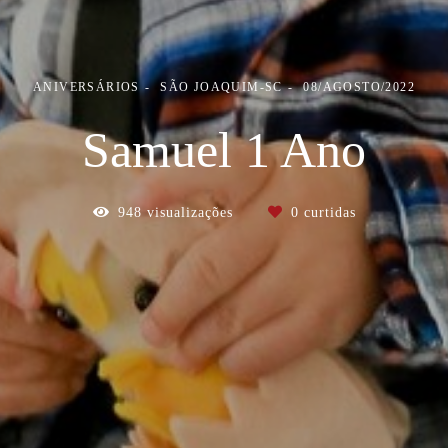
ANIVERSÁRIOS
SÃO JOAQUIM-SC
08/AGOSTO/2022
Samuel 1 Ano
948
visualizações
0
curtidas