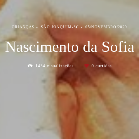
CRIANÇAS
SÃO JOAQUIM-SC
05/NOVEMBRO/2020
Nascimento da Sofia
1434
visualizações
0
curtidas