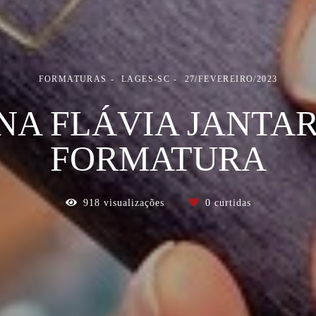
FORMATURAS
LAGES-SC
27/FEVEREIRO/2023
NA FLÁVIA JANTAR
FORMATURA
918
visualizações
0
curtidas