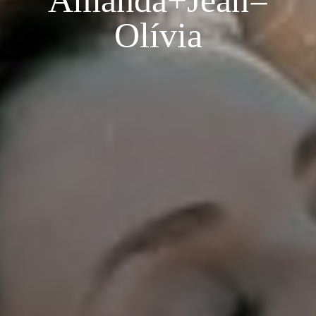
Amanda+Jean=
Olívia