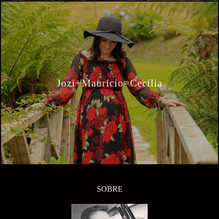
Jozi+Maurício=Cecília
SOBRE