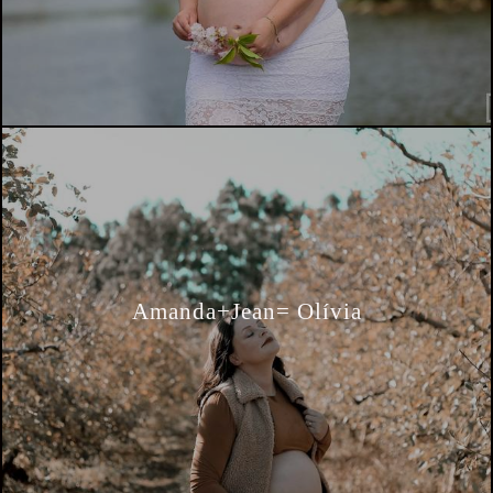
Amanda+Jean= Olívia